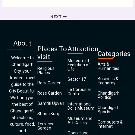
NEXT
About
Places To
Attraction
Categories
visit
Welcome to
Museum of
Arts &
Chandigarh
Evolution of
Religious
Humanities
Life
City, your
Places
trusted travel
Business &
Sector 17
Rock Garden
Economy
guide to the
Le Corbusier
City Beautiful.
Rose Garden
Chandigarh
Centre
Politics
We bring you
Samriti Upvan
International
the best of
Chandigarh
Dolls Museum
Chandigarh’s
Sports
Shanti Kunj
attractions,
Museum and
Computers &
Art Gallery
Terraced
culture, food,
Internet
Garden
and
Open Hand