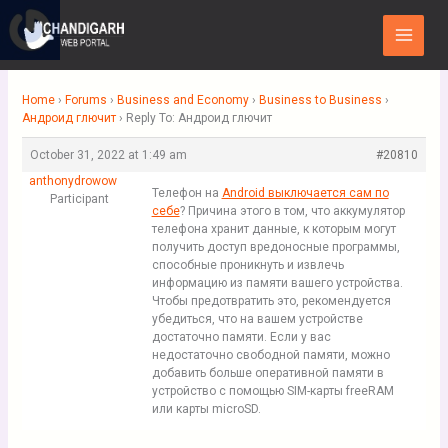
Skip
Main
to
Menu
content
Home
›
Forums
›
Business and Economy
›
Business to Business
›
Андроид глючит
›
Reply To: Андроид глючит
October 31, 2022 at 1:49 am
#20810
anthonydrowow
Телефон на
Android выключается сам по
Participant
себе
? Причина этого в том, что аккумулятор
телефона хранит данные, к которым могут
получить доступ вредоносные программы,
способные проникнуть и извлечь
информацию из памяти вашего устройства.
Чтобы предотвратить это, рекомендуется
убедиться, что на вашем устройстве
достаточно памяти. Если у вас
недостаточно свободной памяти, можно
добавить больше оперативной памяти в
устройство с помощью SIM-карты freeRAM
или карты microSD.