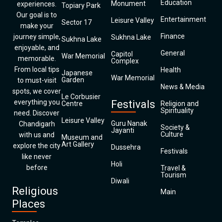
Education
Monument
experiences.
Topiary Park
Our goal is to
Entertainment
Leisure Valley
Sector 17
make your
Finance
journey simple,
Sukhna Lake
Sukhna Lake
enjoyable, and
General
Capitol
War Memorial
memorable.
Complex
From local tips
Health
Japanese
War Memorial
Garden
to must-visit
News & Media
spots, we cover
Le Corbusier
everything you
Festivals
Centre
Religion and
Spirituality
need. Discover
Leisure Valley
Guru Nanak
Chandigarh
Society &
Jayanti
Culture
with us and
Museum and
Art Gallery
explore the city
Dussehra
Festivals
like never
Holi
before
Travel &
Tourism
Diwali
Religious
Main
Places