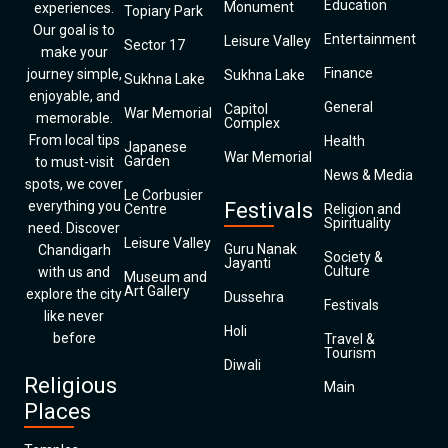
Education
Monument
experiences.
Topiary Park
Our goal is to
Entertainment
Leisure Valley
Sector 17
make your
Finance
journey simple,
Sukhna Lake
Sukhna Lake
enjoyable, and
General
Capitol
War Memorial
memorable.
Complex
From local tips
Health
Japanese
War Memorial
Garden
to must-visit
News & Media
spots, we cover
Le Corbusier
everything you
Festivals
Centre
Religion and
Spirituality
need. Discover
Leisure Valley
Guru Nanak
Chandigarh
Society &
Jayanti
Culture
with us and
Museum and
Art Gallery
explore the city
Dussehra
Festivals
like never
Holi
before
Travel &
Tourism
Diwali
Religious
Main
Places