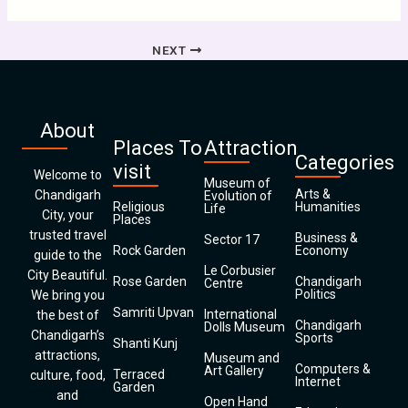
NEXT
About
Places To
Attraction
Categories
visit
Welcome to
Museum of
Arts &
Chandigarh
Evolution of
Religious
Humanities
Life
City, your
Places
trusted travel
Business &
Sector 17
Rock Garden
Economy
guide to the
Le Corbusier
City Beautiful.
Rose Garden
Chandigarh
Centre
Politics
We bring you
Samriti Upvan
International
the best of
Chandigarh
Dolls Museum
Chandigarh’s
Sports
Shanti Kunj
attractions,
Museum and
Computers &
Art Gallery
Terraced
culture, food,
Internet
Garden
and
Open Hand