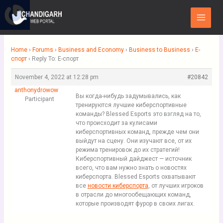
Skip
Main
to
Menu
content
Home
›
Forums
›
Business and Economy
›
Business to Business
›
Е-
спорт
›
Reply To: Е-спорт
November 4, 2022 at 12:28 pm
#20842
anthonydrowow
Вы когда-нибудь задумывались, как
Participant
тренируются лучшие киберспортивные
команды? Blessed Esports это взгляд на то,
что происходит за кулисами
киберспортивных команд, прежде чем они
выйдут на сцену. Они изучают все, от их
режима тренировок до их стратегий!
Киберспортивный дайджест — источник
всего, что вам нужно знать о новостях
киберспорта. Blessed Esports охватывают
все
новости киберспорта
, от лучших игроков
в отрасли до многообещающих команд,
которые производят фурор в своих лигах.