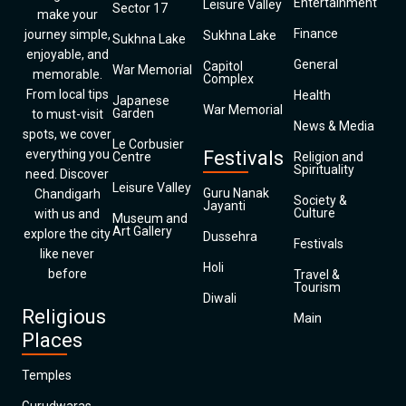
Entertainment
Leisure Valley
Sector 17
make your
Finance
journey simple,
Sukhna Lake
Sukhna Lake
enjoyable, and
General
Capitol
War Memorial
memorable.
Complex
From local tips
Health
Japanese
War Memorial
Garden
to must-visit
News & Media
spots, we cover
Le Corbusier
everything you
Festivals
Centre
Religion and
Spirituality
need. Discover
Leisure Valley
Guru Nanak
Chandigarh
Society &
Jayanti
Culture
with us and
Museum and
Art Gallery
explore the city
Dussehra
Festivals
like never
Holi
before
Travel &
Tourism
Diwali
Religious
Main
Places
Temples