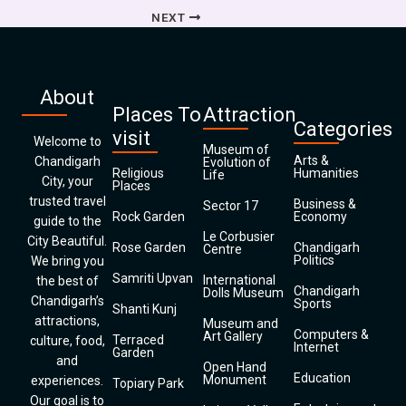
NEXT
About
Places To
Attraction
Categories
visit
Welcome to
Museum of
Arts &
Chandigarh
Evolution of
Religious
Humanities
Life
City, your
Places
trusted travel
Business &
Sector 17
Rock Garden
Economy
guide to the
Le Corbusier
City Beautiful.
Rose Garden
Chandigarh
Centre
Politics
We bring you
Samriti Upvan
International
the best of
Chandigarh
Dolls Museum
Chandigarh’s
Sports
Shanti Kunj
attractions,
Museum and
Computers &
Art Gallery
Terraced
culture, food,
Internet
Garden
and
Open Hand
Education
Monument
experiences.
Topiary Park
Our goal is to