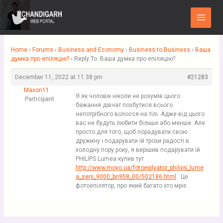
Skip
Main
to
Menu
content
Home
›
Forums
›
Business and Economy
›
Business to Business
›
Ваша
думка про епіляцію?
›
Reply To: Ваша думка про епіляцію?
December 11, 2022 at 11:38 pm
#21283
Maxon11
Я як чоловік ніколи не розумів цього
Participant
бажання дівчат позбутися всього
непотрібного волосся на тілі. Адже від цього
вас не будуть любити більше або менше. Але
просто для того, щоб порадувати свою
дружину і подарувати їй трохи радості в
холодну пору року, я вирішив подарувати їй
PHILIPS Lumea купив тут
http://www.moyo.ua/fotoepilyator_philips_lume
a_serii_9000_bri958_00/502186.html
. Це
фотоепілятор, про який багато хто мріє.