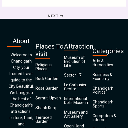
NEXT
About
Places To
Attraction
Categories
visit
Welcome to
Museum of
Arts &
Chandigarh
Evolution of
Religious
Humanities
Life
City, your
Places
trusted travel
Business &
Sector 17
Rock Garden
Economy
guide to the
Le Corbusier
City Beautiful.
Rose Garden
Chandigarh
Centre
Politics
We bring you
Samriti Upvan
International
the best of
Chandigarh
Dolls Museum
Chandigarh’s
Sports
Shanti Kunj
attractions,
Museum and
Computers &
Art Gallery
Terraced
culture, food,
Internet
Garden
and
Open Hand