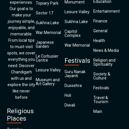
Education
Monument
experiences.
Topiary Park
Our goal is to
Entertainment
Leisure Valley
Sector 17
make your
Finance
journey simple,
Sukhna Lake
Sukhna Lake
enjoyable, and
General
Capitol
War Memorial
memorable.
Complex
From local tips
Health
Japanese
War Memorial
Garden
to must-visit
News & Media
spots, we cover
Le Corbusier
everything you
Festivals
Centre
Religion and
Spirituality
need. Discover
Leisure Valley
Guru Nanak
Chandigarh
Society &
Jayanti
Culture
with us and
Museum and
Art Gallery
explore the city
Dussehra
Festivals
like never
Holi
before
Travel &
Tourism
Diwali
Religious
Main
Places