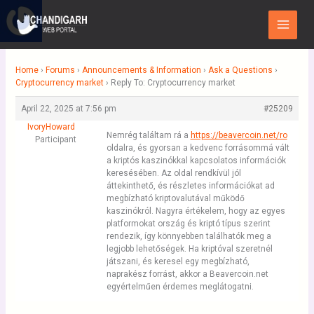
Skip
Main
to
Menu
content
Home
›
Forums
›
Announcements & Information
›
Ask a Questions
›
Cryptocurrency market
›
Reply To: Cryptocurrency market
April 22, 2025 at 7:56 pm
#25209
IvoryHoward
Nemrég találtam rá a
https://beavercoin.net/ro
Participant
oldalra, és gyorsan a kedvenc forrásommá vált
a kriptós kaszinókkal kapcsolatos információk
keresésében. Az oldal rendkívül jól
áttekinthető, és részletes információkat ad
megbízható kriptovalutával működő
kaszinókról. Nagyra értékelem, hogy az egyes
platformokat ország és kriptó típus szerint
rendezik, így könnyebben találhatók meg a
legjobb lehetőségek. Ha kriptóval szeretnél
játszani, és keresel egy megbízható,
naprakész forrást, akkor a Beavercoin.net
egyértelműen érdemes meglátogatni.