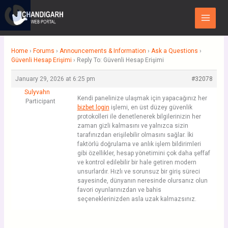
Skip
Main
to
Menu
content
Home
›
Forums
›
Announcements & Information
›
Ask a Questions
›
Güvenli Hesap Erişimi
›
Reply To: Güvenli Hesap Erişimi
January 29, 2026 at 6:25 pm
#32078
Sulyvahn
Kendi panelinize ulaşmak için yapacağınız her
Participant
bizbet login
işlemi, en üst düzey güvenlik
protokolleri ile denetlenerek bilgilerinizin her
zaman gizli kalmasını ve yalnızca sizin
tarafınızdan erişilebilir olmasını sağlar. İki
faktörlü doğrulama ve anlık işlem bildirimleri
gibi özellikler, hesap yönetimini çok daha şeffaf
ve kontrol edilebilir bir hale getiren modern
unsurlardır. Hızlı ve sorunsuz bir giriş süreci
sayesinde, dünyanın neresinde olursanız olun
favori oyunlarınızdan ve bahis
seçeneklerinizden asla uzak kalmazsınız.