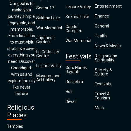
Our goal is to
Entertainment
Leisure Valley
Sector 17
make your
Finance
journey simple,
Sukhna Lake
Sukhna Lake
enjoyable, and
General
Capitol
War Memorial
memorable.
Complex
From local tips
Health
Japanese
War Memorial
Garden
to must-visit
News & Media
spots, we cover
Le Corbusier
everything you
Festivals
Centre
Religion and
Spirituality
need. Discover
Leisure Valley
Guru Nanak
Chandigarh
Society &
Jayanti
Culture
with us and
Museum and
Art Gallery
explore the city
Dussehra
Festivals
like never
Holi
before
Travel &
Tourism
Diwali
Religious
Main
Places
Temples