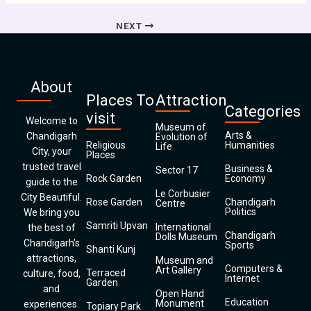
NEXT
About
Places To
Attraction
Categories
visit
Welcome to
Museum of
Arts &
Chandigarh
Evolution of
Religious
Humanities
Life
City, your
Places
trusted travel
Business &
Sector 17
Rock Garden
Economy
guide to the
Le Corbusier
City Beautiful.
Rose Garden
Chandigarh
Centre
Politics
We bring you
Samriti Upvan
International
the best of
Chandigarh
Dolls Museum
Chandigarh’s
Sports
Shanti Kunj
attractions,
Museum and
Computers &
Art Gallery
Terraced
culture, food,
Internet
Garden
and
Open Hand
Education
Monument
experiences.
Topiary Park