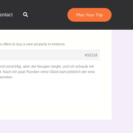
Search
ontact
Plan Your Trip
eres offers to buy a new property in Andorra
#32218
rst vorsichtig, aber die Neugier siegte, und ich schaute
gefesselt. Nach ein paar Runden ohne Glück kam plötzlich
en Grinsen beenden.