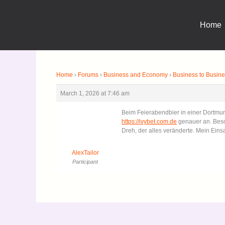
Skip
to
Home
content
Home
›
Forums
›
Business and Economy
›
Business to Busi
March 1, 2026 at 7:46 am
Beim Feierabendbier in einer Dortmund
mir
https://ivybet.com.de
genauer an.
der eine Dreh, der alles veränderte.
AlexTailor
Participant