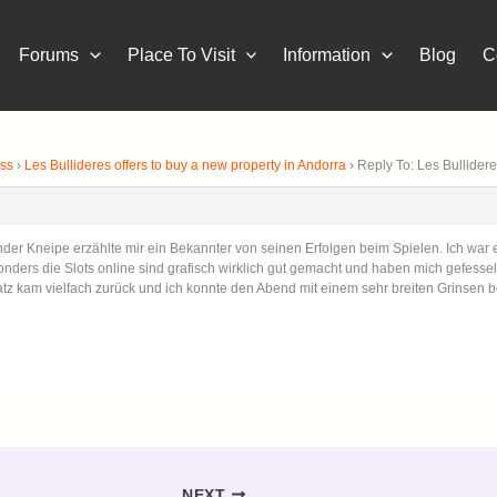
Forums
Place To Visit
Information
Blog
C
ness
›
Les Bullideres offers to buy a new property in Andorra
›
Reply To: Les Bullid
er Kneipe erzählte mir ein Bekannter von seinen Erfolgen beim Spielen. Ich war e
 Besonders die Slots online sind grafisch wirklich gut gemacht und haben mich 
 Mein Einsatz kam vielfach zurück und ich konnte den Abend mit einem sehr breit
NEXT