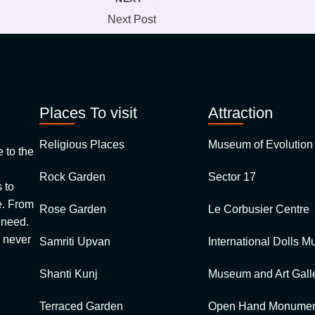
Next Post
Places To visit
Attraction
Religious Places
Museum of Evolution 
to the
Rock Garden
Sector 17
 to
 From
Rose Garden
Le Corbusier Centre
u need.
 never
Samriti Upvan
International Dolls 
Shanti Kunj
Museum and Art Galle
Terraced Garden
Open Hand Monumen