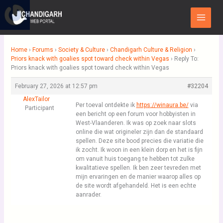
Skip
Main
to
Menu
content
Home
›
Forums
›
Society & Culture
›
Chandigarh Culture & Religion
›
Priors knack with goalies spot toward check within Vegas
›
Reply To:
Priors knack with goalies spot toward check within Vegas
February 27, 2026 at 12:57 pm
#32204
AlexTailor
Per toeval ontdekte ik
https://winaura.be/
via
Participant
een bericht op een forum voor hobbyisten in
West-Vlaanderen. Ik was op zoek naar slots
online die wat origineler zijn dan de standaard
spellen. Deze site bood precies die variatie die
ik zocht. Ik woon in een klein dorp en het is fijn
om vanuit huis toegang te hebben tot zulke
kwalitatieve spellen. Ik ben zeer tevreden met
mijn ervaringen en de manier waarop alles op
de site wordt afgehandeld. Het is een echte
aanrader.