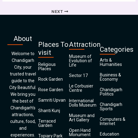
NEXT
About
Places To
Attraction
Categories
visit
Welcome to
Museum of
Arts &
Chandigarh
Evolution of
Religious
Humanities
Life
City, your
Places
trusted travel
Business &
Sector 17
Rock Garden
Economy
guide to the
Le Corbusier
City Beautiful.
Rose Garden
Chandigarh
Centre
Politics
We bring you
Samriti Upvan
International
the best of
Chandigarh
Dolls Museum
Chandigarh’s
Sports
Shanti Kunj
attractions,
Museum and
Computers &
Art Gallery
Terraced
culture, food,
Internet
Garden
and
Open Hand
Education
Monument
experiences.
Topiary Park