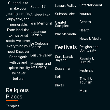
Our goal is to
Entertainment
Leisure Valley
Sector 17
make your
Finance
journey simple,
Sukhna Lake
Sukhna Lake
enjoyable, and
General
Capitol
War Memorial
memorable.
Complex
From local tips
Health
Japanese
War Memorial
Garden
to must-visit
News & Media
spots, we cover
Le Corbusier
everything you
Festivals
Centre
Religion and
Spirituality
need. Discover
Leisure Valley
Guru Nanak
Chandigarh
Society &
Jayanti
Culture
with us and
Museum and
Art Gallery
explore the city
Dussehra
Festivals
like never
Holi
before
Travel &
Tourism
Diwali
Religious
Main
Places
Temples