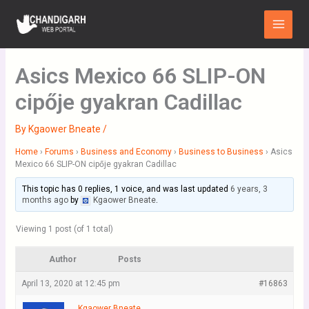
Skip
Main
to
Menu
content
Asics Mexico 66 SLIP-ON
cipője gyakran Cadillac
By
Kgaower Bneate
/
Home
›
Forums
›
Business and Economy
›
Business to Business
›
Asics
Mexico 66 SLIP-ON cipője gyakran Cadillac
This topic has 0 replies, 1 voice, and was last updated
6 years, 3
months ago
by
Kgaower Bneate
.
Viewing 1 post (of 1 total)
Author
Posts
April 13, 2020 at 12:45 pm
#16863
Kgaower Bneate