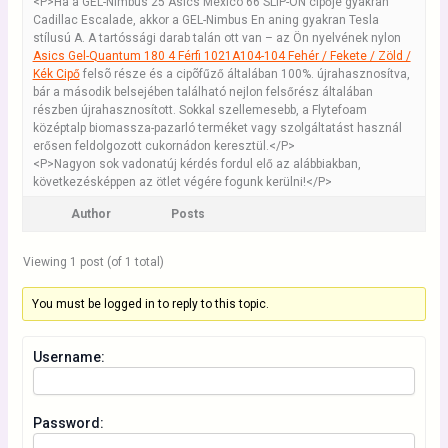
<P>Ha a GEL-Nimbus 25 Asics Mexico 66 SLIP-ON cipője gyakran
Cadillac Escalade, akkor a GEL-Nimbus En aning gyakran Tesla
stílusú A. A tartóssági darab talán ott van – az Ön nyelvének nylon
Asics Gel-Quantum 180 4 Férfi 1021A104-104 Fehér / Fekete / Zöld /
Kék Cipő
felsõ része és a cipõfűző általában 100%. újrahasznosítva,
bár a második belsejében található nejlon felsőrész általában
részben újrahasznosított. Sokkal szellemesebb, a Flytefoam
középtalp biomassza-pazarló terméket vagy szolgáltatást használ
erősen feldolgozott cukornádon keresztül.</P>
<P>Nagyon sok vadonatúj kérdés fordul elő az alábbiakban,
következésképpen az ötlet végére fogunk kerülni!</P>
Author
Posts
Viewing 1 post (of 1 total)
You must be logged in to reply to this topic.
Username:
Password: