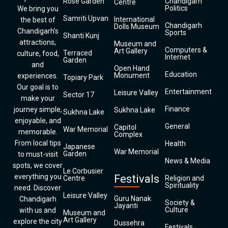
Rose Garden
Chandigarh
Centre
Politics
We bring you
Samriti Upvan
International
the best of
Chandigarh
Dolls Museum
Chandigarh’s
Sports
Shanti Kunj
attractions,
Museum and
Computers &
Art Gallery
Terraced
culture, food,
Internet
Garden
and
Open Hand
Education
Monument
experiences.
Topiary Park
Our goal is to
Entertainment
Leisure Valley
Sector 17
make your
Finance
journey simple,
Sukhna Lake
Sukhna Lake
enjoyable, and
General
Capitol
War Memorial
memorable.
Complex
From local tips
Health
Japanese
War Memorial
Garden
to must-visit
News & Media
spots, we cover
Le Corbusier
everything you
Festivals
Centre
Religion and
Spirituality
need. Discover
Leisure Valley
Guru Nanak
Chandigarh
Society &
Jayanti
Culture
with us and
Museum and
Art Gallery
explore the city
Dussehra
Festivals