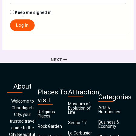
Keep me signed in
Log In
NEXT
About
Places To
Attraction
Categories
visit
Welcome to
Museum of
Arts &
Chandigarh
Evolution of
Religious
Humanities
Life
City, your
Places
trusted travel
Business &
Sector 17
Rock Garden
Economy
guide to the
Le Corbusier
City Beautiful.