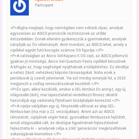
Participant
<P>Aligha meglepő, hogy nemrégiben nem voltünk olyan, amelyet
egyszerűen az ASICS promóciók ösztönöznek az utóbbi
évtizedekben. Ennek ellenére gyökerezzük a gyermekeket, amelyek
irányítják az Ön véleményét. Amit mondom, az ASICS lehet, amely a
cipőkkel együtt futó kocogás számos OG figurája.</P>
<P>A valóságban az Asics Gel-Kayano 5 OG cipő, az ASICS jellemzői
gyakran jó minőségű, Asics Gel-Quantum Festa cipőkből készülnek.
A kifogás az, hogy segítséget nyújthatnak a túlépítéshez. Ez elindítja
a nehéz (lásd: nehézkes) képzési társaságokat. Noha ezek a
periódusok új cserét jelentenek. ‘Ha ezt mindig ismerjük fel, a 2020
megijeszti a csillag reneszánszának kezdetét.</P>
<P>És igen, akkor kezdődik, amikor a GEL-Nimbus En aning-t, egy új,
világosabb (duh), mai tapasztalattal rendelkező fitnesz oktatót
használjuk egy vadonatúj Flytefoam középtalpán keresztül.</P>
<P>A cipője valójában egy új, fényesebb változat az alap GEL-
Nimbus-ban (ma már a 22. verziójukban). Amint azt az ASICS
rámutatott, cipőjének végén fiatal, gyorsabban Nimbusssá fejlődött,
annál világosabbá vált, és ökológiai figyelmének fejlesztésével
fejlesztette ki – amelynek célja a zöld ‘generációs’ megközelítések
sokaságának kiemelése.</P>