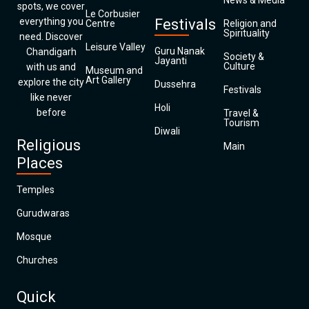
News & Media
spots, we cover
Le Corbusier
everything you
Festivals
Centre
Religion and
Spirituality
need. Discover
Leisure Valley
Guru Nanak
Chandigarh
Society &
Jayanti
Culture
with us and
Museum and
Art Gallery
explore the city
Dussehra
Festivals
like never
Holi
before
Travel &
Tourism
Diwali
Religious
Main
Places
Temples
Gurudwaras
Mosque
Churches
Quick