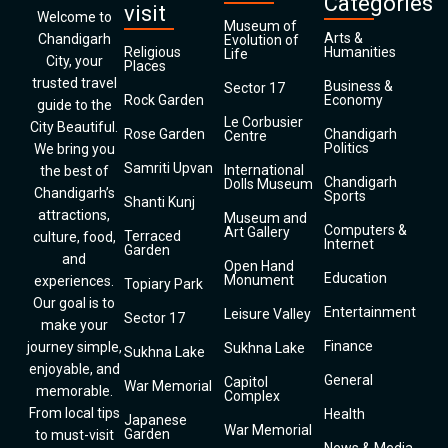
Categories
visit
Welcome to
Museum of
Arts &
Chandigarh
Evolution of
Religious
Humanities
Life
City, your
Places
trusted travel
Business &
Sector 17
Rock Garden
Economy
guide to the
Le Corbusier
City Beautiful.
Rose Garden
Chandigarh
Centre
Politics
We bring you
Samriti Upvan
International
the best of
Chandigarh
Dolls Museum
Chandigarh’s
Sports
Shanti Kunj
attractions,
Museum and
Computers &
Art Gallery
Terraced
culture, food,
Internet
Garden
and
Open Hand
Education
Monument
experiences.
Topiary Park
Our goal is to
Entertainment
Leisure Valley
Sector 17
make your
Finance
journey simple,
Sukhna Lake
Sukhna Lake
enjoyable, and
General
Capitol
War Memorial
memorable.
Complex
From local tips
Health
Japanese
War Memorial
Garden
to must-visit