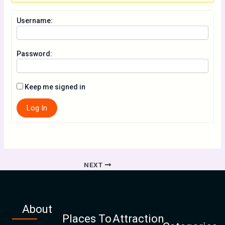
Username:
Password:
Keep me signed in
Log In
NEXT
About
Places To
Attraction