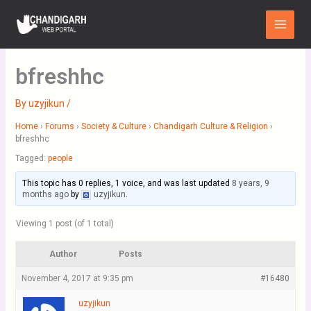
Skip
Main
to
Menu
content
bfreshhc
By
uzyjikun
/
Home
›
Forums
›
Society & Culture
›
Chandigarh Culture & Religion
›
bfreshhc
Tagged:
people
This topic has 0 replies, 1 voice, and was last updated
8 years, 9
months ago
by
uzyjikun
.
Viewing 1 post (of 1 total)
Author
Posts
November 4, 2017 at 9:35 pm
#16480
uzyjikun