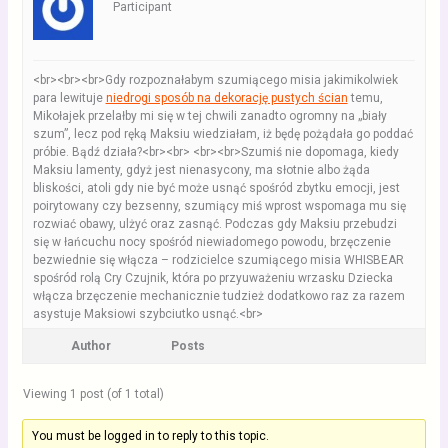
Participant
<br><br><br>Gdy rozpoznałabym szumiącego misia jakimikolwiek
para lewituje
niedrogi sposób na dekorację pustych ścian
temu,
Mikołajek przelałby mi się w tej chwili zanadto ogromny na „biały
szum”, lecz pod ręką Maksiu wiedziałam, iż będę pożądała go poddać
próbie. Bądź działa?<br><br> <br><br>Szumiś nie dopomaga, kiedy
Maksiu lamenty, gdyż jest nienasycony, ma słotnie albo żąda
bliskości, atoli gdy nie być może usnąć spośród zbytku emocji, jest
poirytowany czy bezsenny, szumiący miś wprost wspomaga mu się
rozwiać obawy, ulżyć oraz zasnąć. Podczas gdy Maksiu przebudzi
się w łańcuchu nocy spośród niewiadomego powodu, brzęczenie
bezwiednie się włącza – rodzicielce szumiącego misia WHISBEAR
spośród rolą Cry Czujnik, która po przyuważeniu wrzasku Dziecka
włącza brzęczenie mechanicznie tudzież dodatkowo raz za razem
asystuje Maksiowi szybciutko usnąć.<br>
Author
Posts
Viewing 1 post (of 1 total)
You must be logged in to reply to this topic.