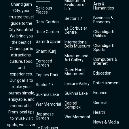
Museum of
Arts &
Chandigarh
Evolution of
Religious
Humanities
Life
City, your
Places
trusted travel
Business &
Sector 17
Rock Garden
Economy
guide to the
Le Corbusier
City Beautiful.
Rose Garden
Chandigarh
Centre
Politics
We bring you
Samriti Upvan
International
the best of
Chandigarh
Dolls Museum
Chandigarh’s
Sports
Shanti Kunj
attractions,
Museum and
Computers &
Art Gallery
Terraced
culture, food,
Internet
Garden
and
Open Hand
Education
Monument
experiences.
Topiary Park
Our goal is to
Entertainment
Leisure Valley
Sector 17
make your
Finance
journey simple,
Sukhna Lake
Sukhna Lake
enjoyable, and
General
Capitol
War Memorial
memorable.
Complex
From local tips
Health
Japanese
War Memorial
Garden
to must-visit
News & Media
spots, we cover
Le Corbusier