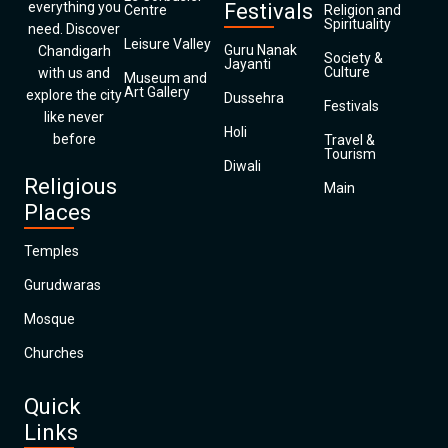
everything you
Festivals
Centre
Religion and
Spirituality
need. Discover
Leisure Valley
Guru Nanak
Chandigarh
Society &
Jayanti
Culture
with us and
Museum and
Art Gallery
explore the city
Dussehra
Festivals
like never
Holi
before
Travel &
Tourism
Diwali
Religious
Main
Places
Temples
Gurudwaras
Mosque
Churches
Quick
Links