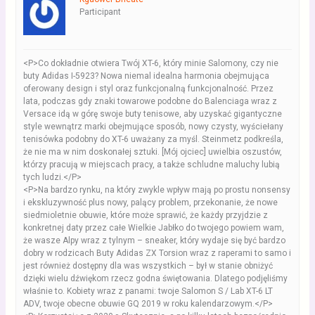
Participant
<P>Co dokładnie otwiera Twój XT-6, który minie Salomony, czy nie
buty Adidas I-5923? Nowa niemal idealna harmonia obejmująca
oferowany design i styl oraz funkcjonalną funkcjonalność. Przez
lata, podczas gdy znaki towarowe podobne do Balenciaga wraz z
Versace idą w górę swoje buty tenisowe, aby uzyskać gigantyczne
style wewnątrz marki obejmujące sposób, nowy czysty, wyściełany
tenisówka podobny do XT-6 uważany za myśl. Steinmetz podkreśla,
że ​​nie ma w nim doskonałej sztuki. [Mój ojciec] uwielbia oszustów,
którzy pracują w miejscach pracy, a także schludne maluchy lubią
tych ludzi.</P>
<P>Na bardzo rynku, na który zwykle wpływ mają po prostu nonsensy
i ekskluzywność plus nowy, palący problem, przekonanie, że nowe
siedmioletnie obuwie, które może sprawić, że każdy przyjdzie z
konkretnej daty przez całe Wielkie Jabłko do twojego powiem wam,
że wasze Alpy wraz z tylnym – sneaker, który wydaje się być bardzo
dobry w rodzicach Buty Adidas ZX Torsion wraz z raperami to samo i
jest również dostępny dla was wszystkich – był w stanie obniżyć
dzięki wielu dźwiękom rzecz godna świętowania. Dlatego podjęliśmy
właśnie to. Kobiety wraz z panami: twoje Salomon S / Lab XT-6 LT
ADV, twoje obecne obuwie GQ 2019 w roku kalendarzowym.</P>