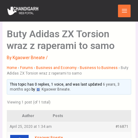
Skip
Main
to
Menu
content
Buty Adidas ZX Torsion
wraz z raperami to samo
By
Kgaower Bneate
/
Home
›
Forums
›
Business and Economy
›
Business to Business
›
Buty
Adidas ZX Torsion wraz z raperami to samo
This topic has 0 replies, 1 voice, and was last updated
6 years, 3
months ago
by
Kgaower Bneate
.
Viewing 1 post (of 1 total)
Author
Posts
April 25, 2020 at 1:34 am
#16871
Kgaower Bneate