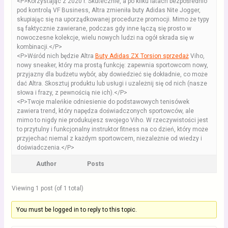
<P>Korzystając z 2020 r. Skutecznie, a po kilku latach bezpośrednio
pod kontrolą VF Business, Altra zmieniła buty Adidas Nite Jogger,
skupiając się na uporządkowanej procedurze promocji. Mimo że typy
są faktycznie zawierane, podczas gdy inne łączą się prosto w
nowoczesne kolekcje, wielu nowych ludzi na ogół skrada się w
kombinacji.</P>
<P>Wśród nich będzie Altra
Buty Adidas ZX Torsion sprzedaż
Viho,
nowy sneaker, który ma prostą funkcję: zapewnia sportowcom nowy,
przyjazny dla budżetu wybór, aby dowiedzieć się dokładnie, co może
dać Altra. Skosztuj produktu lub usługi i uzależnij się od nich (nasze
słowa i frazy, z pewnością nie ich).</P>
<P>Twoje maleńkie odniesienie do podstawowych tenisówek
zawiera trend, który napędza doświadczonych sportowców, ale
mimo to nigdy nie produkujesz swojego Viho. W rzeczywistości jest
to przytulny i funkcjonalny instruktor fitness na co dzień, który może
przyjechać niemal z każdym sportowcem, niezależnie od wiedzy i
doświadczenia.</P>
Author
Posts
Viewing 1 post (of 1 total)
You must be logged in to reply to this topic.