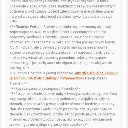
Reebok stał się cechą Floatride, aby uzyskać szybkość, a także
doskonale śledzić krótki czas. Będziesz cieszyć się niesamowitym
odbiciem wokół czegoś, co jest zdecydowanie marginalnie więcej
niż wystarczające, abyś mógł się ubrać, wykonując coś w rodzaju.
</P>
<P>Floatride Perform Speedy zapewnia również mocną obudowę
wspomagającą AVOI w obrębie najwyżej ocenianych brzegów
podeszwy środkowej Floatride. Zapoznaj się z dodatkowymi
informacjami na ten temat w sekcjach online poświęconych butom
Aid Air Force 1, ale z pewnością robi to naprawdę niesamowite
zajęcie, przyczyniając się do zwiększenia twardości, dzięki czemu
możesz wykonać tak obszerną procedurę redukcji wstrząsów.
Unikasz tego, jak pozbywasz się wigoru płacącego za aktywność
boczną.</P>
<P>Reebok Floatride Wykonaj ekspansję
Buty Nike Air Force 1 Low 07
LE C07506 146 Biały / Zielony / Pomarańczowy
trakcji Speedy
Tissue</P>
<P>Rozszerzenie przyczepności tkanek</P>
<P>Dobre rozłożenie, a także nuby z tworzywa sztucznego z włókna
węglowego składają się na całą podeszwę, z wyjątkiem pięty na
plecach, która odwróci próbkę i będzie oferować bardziej znaczący
plan ubezpieczenia i wiele innych plastików, aby uzyskać piętę na
plecach. Kiedy zaczynasz, próbka jest po prostu pewna, że ​​obecnie
może mieć problemy z odpornością, jednak już po 61 dystansach
prawie nigdy nie wydaje się, jakby były zużyte.</P>