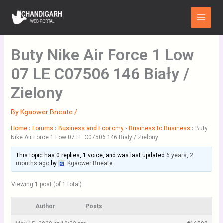
Skip
Main
to
Menu
content
Buty Nike Air Force 1 Low
07 LE C07506 146 Biały /
Zielony
By
Kgaower Bneate
/
Home
›
Forums
›
Business and Economy
›
Business to Business
›
Buty
Nike Air Force 1 Low 07 LE C07506 146 Biały / Zielony
This topic has 0 replies, 1 voice, and was last updated
6 years, 2
months ago
by
Kgaower Bneate
.
Viewing 1 post (of 1 total)
Author
Posts