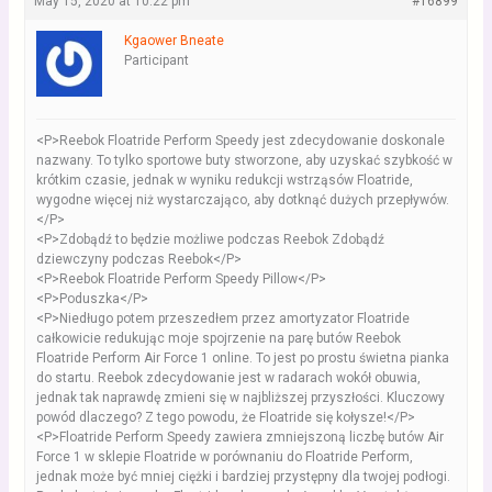
May 15, 2020 at 10:22 pm
#16899
Kgaower Bneate
Participant
<P>Reebok Floatride Perform Speedy jest zdecydowanie doskonale
nazwany. To tylko sportowe buty stworzone, aby uzyskać szybkość w
krótkim czasie, jednak w wyniku redukcji wstrząsów Floatride,
wygodne więcej niż wystarczająco, aby dotknąć dużych przepływów.
</P>
<P>Zdobądź to będzie możliwe podczas Reebok Zdobądź
dziewczyny podczas Reebok</P>
<P>Reebok Floatride Perform Speedy Pillow</P>
<P>Poduszka</P>
<P>Niedługo potem przeszedłem przez amortyzator Floatride
całkowicie redukując moje spojrzenie na parę butów Reebok
Floatride Perform Air Force 1 online. To jest po prostu świetna pianka
do startu. Reebok zdecydowanie jest w radarach wokół obuwia,
jednak tak naprawdę zmieni się w najbliższej przyszłości. Kluczowy
powód dlaczego? Z tego powodu, że Floatride się kołysze!</P>
<P>Floatride Perform Speedy zawiera zmniejszoną liczbę butów Air
Force 1 w sklepie Floatride w porównaniu do Floatride Perform,
jednak może być mniej ciężki i bardziej przystępny dla twojej podłogi.