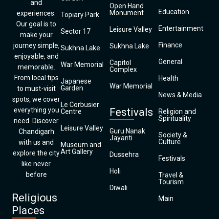
and
Open Hand
Education
Monument
experiences.
Topiary Park
Our goal is to
Entertainment
Leisure Valley
Sector 17
make your
Finance
journey simple,
Sukhna Lake
Sukhna Lake
enjoyable, and
General
Capitol
War Memorial
memorable.
Complex
From local tips
Health
Japanese
War Memorial
Garden
to must-visit
News & Media
spots, we cover
Le Corbusier
everything you
Festivals
Centre
Religion and
Spirituality
need. Discover
Leisure Valley
Guru Nanak
Chandigarh
Society &
Jayanti
Culture
with us and
Museum and
Art Gallery
explore the city
Dussehra
Festivals
like never
Holi
before
Travel &
Tourism
Diwali
Religious
Main
Places