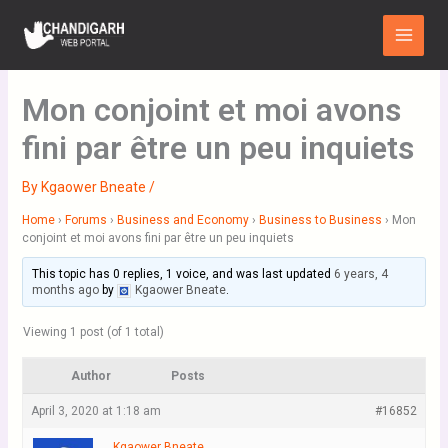
Skip
Main
to
Menu
content
Mon conjoint et moi avons
fini par être un peu inquiets
By
Kgaower Bneate
/
Home
›
Forums
›
Business and Economy
›
Business to Business
›
Mon
conjoint et moi avons fini par être un peu inquiets
This topic has 0 replies, 1 voice, and was last updated
6 years, 4
months ago
by
Kgaower Bneate
.
Viewing 1 post (of 1 total)
Author
Posts
April 3, 2020 at 1:18 am
#16852
Kgaower Bneate