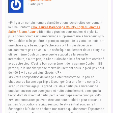
Participant
<P>Il y a un certain nombre d’améliorations construites concernant
la Nike Conform
Chaussures Balenciaga Chunky Triple S Femmes
Sable / Blanc / Jaune
BB initiale plus les deux seules. 0 style. Le
plus connu comme un rembourrage supplémentaire à l’intérieur.</P>
<P>Cushlon a fini par être le principal support de la variation initiale –
une chose que beaucoup d’acheteurs ont fini par décevoir en
utilisant votre prix de 350 $. Ce spécifique seulement deux. Le style 0
utilise même Cushlon parce que le support de la semelle
intercalaire, d’autre part, le Glide Turbo de Nike a fini par être combiné
avec votre pied. C’est le bon complément de la gamme Conform BB
parce que la sneaker pense merveilleusement sous le pied. prix neuf
de 400 $ – ils seront plus élevés.</P>
<P>Votre composition de laçage a été transformée un peu en
chaussures Balenciaga Triple S pour générer une forme complète
avec un verrouillage plus grand. J’ai déjà participé à l’intérieur de
sneaker environ quelques jours et nuits actuellement, ainsi que la
façon dont ils vivent et participent à peut dépasser le principal.</P>
<P>Les ressources peuvent être une note modérée pour certaines
parties. Vos portions fabriquées pour le style initial sont en fait
échangées à l’aide de déchets non traités qui donneront l’apparence