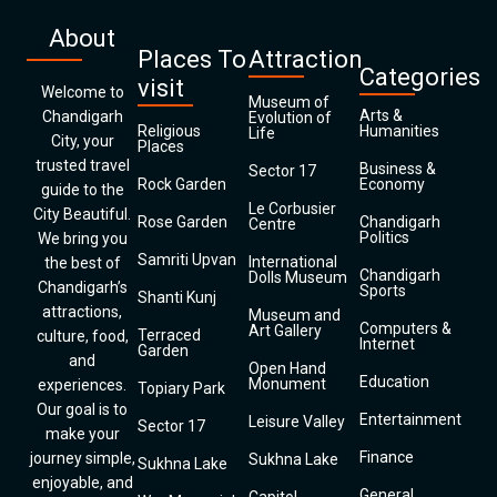
About
Places To
Attraction
Categories
visit
Welcome to
Museum of
Arts &
Chandigarh
Evolution of
Religious
Humanities
Life
City, your
Places
trusted travel
Business &
Sector 17
Rock Garden
Economy
guide to the
Le Corbusier
City Beautiful.
Rose Garden
Chandigarh
Centre
Politics
We bring you
Samriti Upvan
International
the best of
Chandigarh
Dolls Museum
Chandigarh’s
Sports
Shanti Kunj
attractions,
Museum and
Computers &
Art Gallery
Terraced
culture, food,
Internet
Garden
and
Open Hand
Education
Monument
experiences.
Topiary Park
Our goal is to
Entertainment
Leisure Valley
Sector 17
make your
Finance
journey simple,
Sukhna Lake
Sukhna Lake
enjoyable, and
General