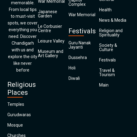
Capitol
War Memorial
memorable.
Complex
From local tips
Health
Japanese
War Memorial
Garden
to must-visit
News & Media
spots, we cover
Le Corbusier
everything you
Festivals
Centre
Religion and
Spirituality
need. Discover
Leisure Valley
Guru Nanak
Chandigarh
Society &
Jayanti
Culture
with us and
Museum and
Art Gallery
explore the city
Dussehra
Festivals
like never
Holi
before
Travel &
Tourism
Diwali
Religious
Main
Places
Temples
Gurudwaras
Mosque
Churches