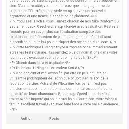
des chaussures Balenciaga Speed ​​et se sentiront merveilleusement
bien. D’un autre côté, vous constaterez que la large gamme de
produits en TPU présente le style complet avec une nouvelle
apparence et une nouvelle sensation de plasticité.</P>
<P>Produisez le vôtre. vous l’aimez chacun de nos Nike Conform BB
seulement deux. 0 recherche approfondie avec évaluation. Restez à
l’écoute pour en savoir plus sur l’évaluation complète des
fonctionnalités à l’intérieur de plusieurs semaines. Ceux-ci sont
disponibles aujourd’hui pour la plupart des styles de Nike. com.</P>
<P>Votre technique Li-Ning de type 8 impressionne immédiatement
après les tests d’usure. Rassemblez plus d’informations dans votre
technique d’évaluation de la fonctionnalité de tri 8.</P>
<P>Obtenir dans la forêt tropicale</P>
<P>Technique Li-Ning de l’extendeur Sort 8</P>
<P>Mon conjoint et moi avons fini par être un peu inquiets en
utilisant le prolongateur de Technique of Sort 8 en raison de la
réputation de Line. Votre style Whoa une fois par an n’est pas
simplement reconnu en raison des commentaires positifs sur la
capacité de leurs chaussures Balenciaga Speed ​​Lace-Up Knit à
traiter avec n’importe qui pour le vrai bois. D’autre part, votre Whoa 8
fait un excellent travail avec avec faire face à votre salle d’audience.
</P>
Author
Posts