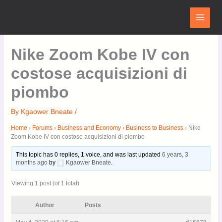
Skip
Main
to
Menu
content
Nike Zoom Kobe IV con
costose acquisizioni di
piombo
By
Kgaower Bneate
/
Home
›
Forums
›
Business and Economy
›
Business to Business
›
Nike
Zoom Kobe IV con costose acquisizioni di piombo
This topic has 0 replies, 1 voice, and was last updated
6 years, 3
months ago
by
Kgaower Bneate
.
Viewing 1 post (of 1 total)
Author
Posts