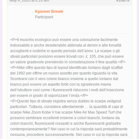
May 4, 2020 at 6:16 am
#16878
Kgaower Bneate
Participant
<P>Il muschio ecologico può essere una colorazione facilmente
indossabile e anche desiderabile abbinata al denim e alle tonalità
accoglienti e rustiche in questo periodo dell’anno. Le scarpe o gli
stivali particolari possono essere trovati con ￡ 105, che può essere
un valore gradevole prendendo in considerazione il fine qualità.</P>
<P>Nike offre questo tipo di layout identificato lontano dagli scaffali
del 1992 per offrire un nuovo assetto per quanto riguarda la vita.
Scontrarsi con il vero colore bianco insieme a quello lontano dal
bianco può essere un aspetto forte con la sgradevole mania
dell’istruttore così come i fluorescenti riducono i nodi dell’inserzione
per essere in grado di vaporizzare l’onda.</P>
<P>Questo tipo di stivale registra senza dubbio le scarpe zeitgeist
particolari. Tuttavia, considera attentamente … la quantità di capi di
scarpe Nike Zoom Kobe V hai scarpe Nike Air Max Speed ​​Turf che
possono sembrare eccellenti insieme a colori bianchi, lontano da
colori bianchi, fluorescenti rossastri e anche fluorescenti giallastre
contemporaneamente? Nel caso in cui la risposta sarà
probabilmente nessuna, procedere successivamente. Nel caso in