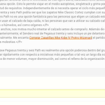
ena opción. Esto le permite viajar en el medio autopistas, singletrack y grime po
tud de requisitos. Independientemente de si necesita operar el ciclo más pequeñ
einta y seis Path podría ser que los zapatos Nike Classic Cortez cumplan con su
eis Path no es una opción fantástica para las personas que eligen un calzado
e usan el calzado de baja caída, ni las personas que van a utilizar su calzado 
 o húmedos, así como orígenes.</P>
es anchos, nos motiva mucho intentar el calzado antes de comprarlo. Además de
anteriormente, el Sendero real de Pegasus treinta y seis incluye un pie delanter
onalmente. Me encanta
Comprar Zapatillas Nike Kobe IV Protro Wizenard
el partid
as molestias.</P>
e Pegasus treinta y seis Path es realmente una opción poderosa dentro del gr
r rápidamente con respecto a iniciativas más pequeñas o tal vez un largo día sobr
ia de menor volumen, mayor disminución, así como el relleno de la organización