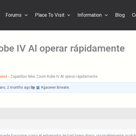
Forums
Place To Visit
Information
Blog
C
obe IV Al operar rápidamente
ness
›
Zapatillas Nike Zoom Kobe IV Al operar rápidamente
ars, 2 months ago
by
Kgaower Bneate
.
puede funcionar como el entrenador de trail ligero diario, razonablemente acol