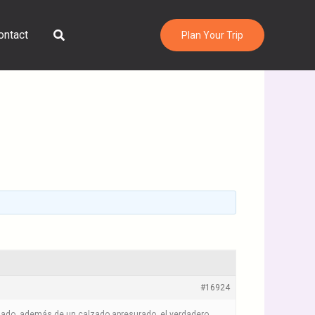
Search
ontact
Plan Your Trip
#16924
chado, además de un calzado apresurado, el verdadero