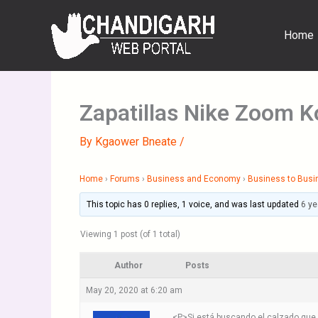
Skip
to
Home
content
Zapatillas Nike Zoom K
By
Kgaower Bneate
/
Home
›
Forums
›
Business and Economy
›
Business to Busi
This topic has 0 replies, 1 voice, and was last updated
6 ye
Viewing 1 post (of 1 total)
Author
Posts
May 20, 2020 at 6:20 am
<P>Si está buscando el calzado que 