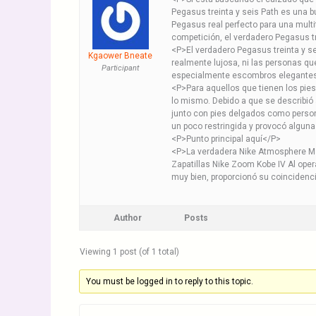
Pegasus treinta y seis Path es una bu
Pegasus real perfecto para una multi
competición, el verdadero Pegasus tr
<P>El verdadero Pegasus treinta y s
Kgaower Bneate
realmente lujosa, ni las personas qu
Participant
especialmente escombros elegantes
<P>Para aquellos que tienen los pi
lo mismo. Debido a que se describió 
junto con pies delgados como pers
un poco restringida y provocó algun
<P>Punto principal aquí</P>
<P>La verdadera Nike Atmosphere Mov
Zapatillas Nike Zoom Kobe IV Al opera
muy bien, proporcionó su coincidenc
Author
Posts
Viewing 1 post (of 1 total)
You must be logged in to reply to this topic.