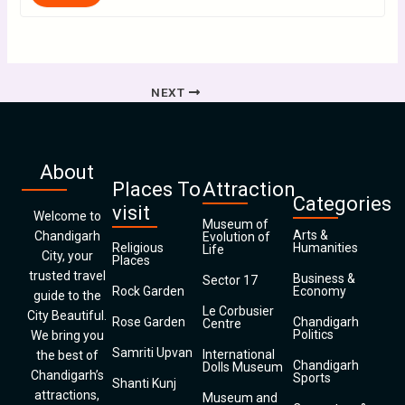
NEXT
About
Places To
Attraction
Categories
visit
Welcome to
Museum of
Arts &
Chandigarh
Evolution of
Religious
Humanities
Life
City, your
Places
trusted travel
Business &
Sector 17
Rock Garden
Economy
guide to the
Le Corbusier
City Beautiful.
Rose Garden
Chandigarh
Centre
Politics
We bring you
Samriti Upvan
International
the best of
Chandigarh
Dolls Museum
Chandigarh’s
Sports
Shanti Kunj
attractions,
Museum and