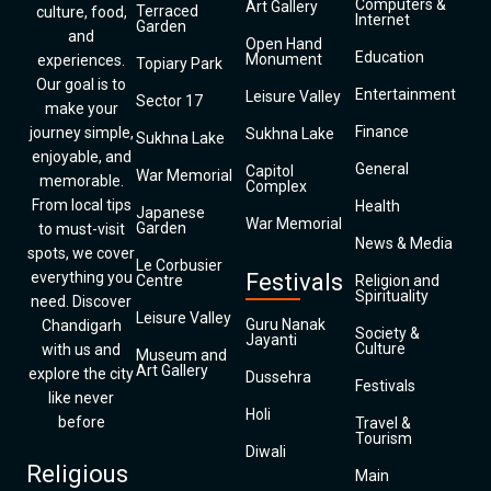
Computers &
Art Gallery
Terraced
culture, food,
Internet
Garden
and
Open Hand
Education
Monument
experiences.
Topiary Park
Our goal is to
Entertainment
Leisure Valley
Sector 17
make your
Finance
journey simple,
Sukhna Lake
Sukhna Lake
enjoyable, and
General
Capitol
War Memorial
memorable.
Complex
From local tips
Health
Japanese
War Memorial
Garden
to must-visit
News & Media
spots, we cover
Le Corbusier
everything you
Festivals
Centre
Religion and
Spirituality
need. Discover
Leisure Valley
Guru Nanak
Chandigarh
Society &
Jayanti
Culture
with us and
Museum and
Art Gallery
explore the city
Dussehra
Festivals
like never
Holi
before
Travel &
Tourism
Diwali
Religious
Main