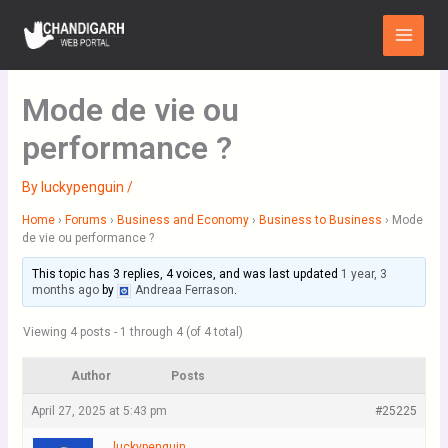
Skip
Main
to
Menu
content
Mode de vie ou
performance ?
By
luckypenguin
/
Home
›
Forums
›
Business and Economy
›
Business to Business
›
Mode
de vie ou performance ?
This topic has 3 replies, 4 voices, and was last updated
1 year, 3
months ago
by
Andreaa Ferrason
.
Viewing 4 posts - 1 through 4 (of 4 total)
Author
Posts
April 27, 2025 at 5:43 pm
#25225
luckypenguin